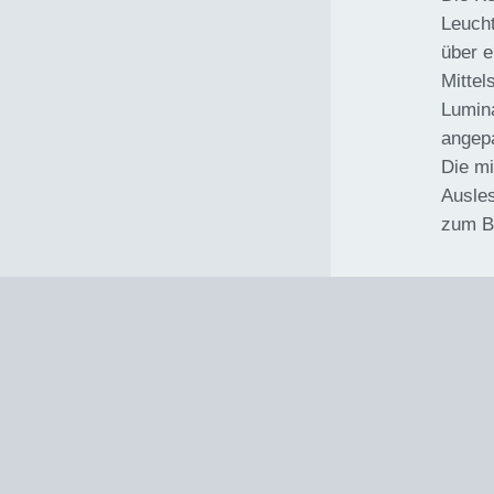
Leucht
über e
Mittel
Lumina
angep
Die mi
Ausle
zum Be