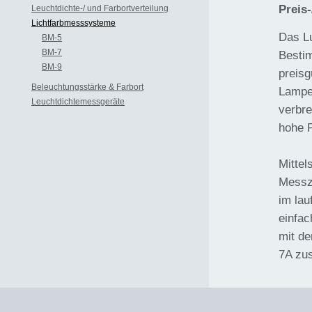
Preis
Leuchtdichte-/ und Farbortverteilung
Lichtfarbmesssysteme
Das L
BM-5
BM-7
Bestim
BM-9
preisg
Beleuchtungsstärke & Farbort
Lampe
Leuchtdichtemessgeräte
verbre
hohe P
Mittel
Messz
im lau
einfac
mit d
7A zus