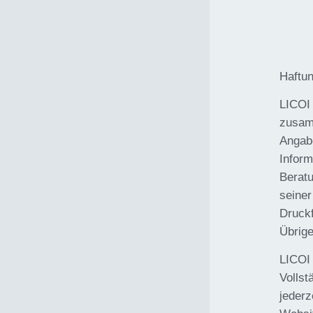
Haftu
LICOI 
zusamm
Angabe
Inform
Beratu
seiner
Druck
Übrige
LICOI 
Vollst
jederz