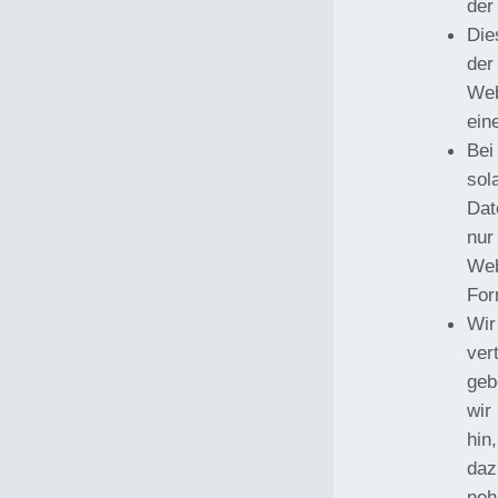
der
Die
der
Web
ein
Bei
sol
Dat
nur
Web
For
Wir
ver
geb
wir
hin
daz
neh