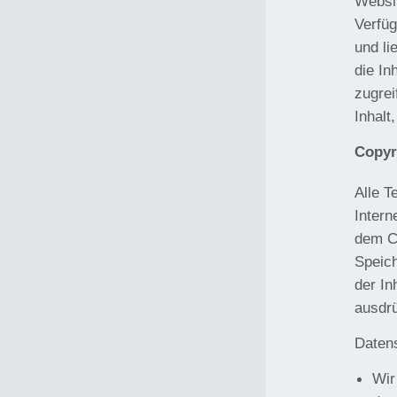
Websit
Verfüg
und li
die In
zugrei
Inhal
Copyr
Alle T
Intern
dem Co
Speic
der In
ausdrü
Daten
Wir