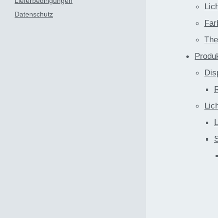
Lieferbedingungen
Lic
Datenschutz
Far
The
Produ
Dis
Lic
L