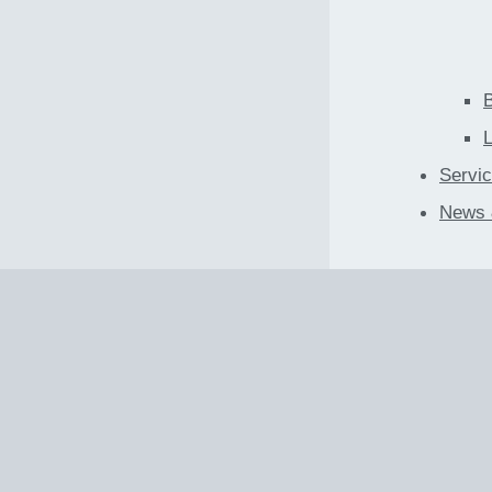
B
Servic
News 