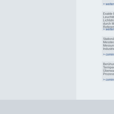
> weite
Exakte 
Leuchtd
Lichtst
durch M
Referen
> weite
Station
Messtec
Messung
Indust
> comi
Berühu
Termper
Überwa
Prozes
> comi