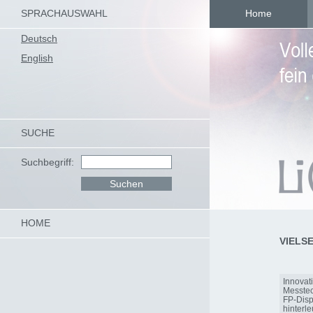
SPRACHAUSWAHL
Home
Deutsch
English
SUCHE
Suchbegriff:
HOME
VIELS
Innova
Messtec
FP-Disp
hinterle