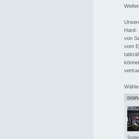
Wellen
Unsere
Hard- 
von Se
vom Er
tatkrä
können
vertra
Wähle
DISP
Syste